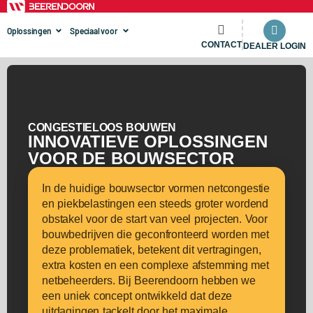
Oplossingen
Speciaal voor
CONTACT
DEALER LOGIN
CONGESTIELOOS BOUWEN
INNOVATIEVE OPLOSSINGEN
VOOR DE BOUWSECTOR
In de huidige bouwsector vormen netcongestie
en piekbelastingen een steeds groter wordend
obstakel voor de start van veel projecten. Voor
bouwbedrijven die geconfronteerd worden met
deze problematiek, betekent dit vertragingen,
extra kosten en een complexe afstemming met
netbeheerders. Bij Beerendoorn hebben we
een uniek concept ontwikkeld dat deze
uitdagingen tackelt door het maximale